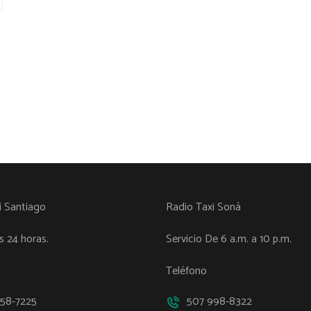
i Santiago
Radio Taxi Soná
as 24 horas.
Servicio De 6 a.m. a 10 p.m.
Teléfono
58-7225
507 998-8322