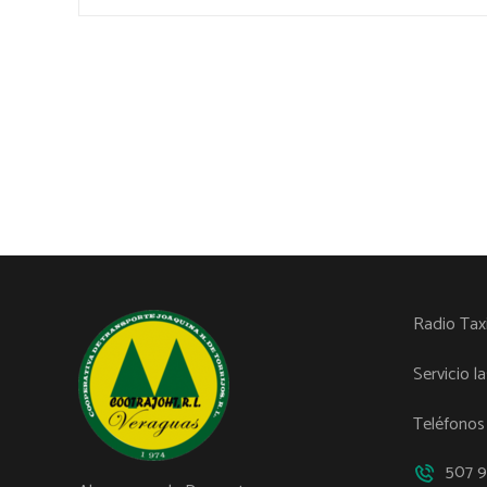
Radio Tax
Servicio l
Teléfonos
507 9